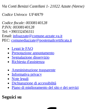
Via Conti Benizzi Castellani 1- 21022 Azzate (Varese)
Codice Univoco UF4H79
Codice fiscale: 00308140128
P.IVA: 00308140128
Tel: +390332456311
Email:
infoazzate@comune.azzate.va.it
PEC:
comunediazzate@postemailcertificata.it
Leggi le FAQ
Prenotazione appuntamento
Segnalazione disservizio
Richiesta d'assistenza
Amministrazione trasparente
Informativa privacy
Note legali
Dichiarazione di accessibilità
Piano di miglioramento del sito e dei servizi
Seguici su