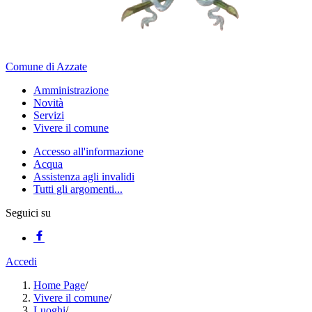
Comune di Azzate
Amministrazione
Novità
Servizi
Vivere il comune
Accesso all'informazione
Acqua
Assistenza agli invalidi
Tutti gli argomenti...
Seguici su
Accedi
Home Page
/
Vivere il comune
/
Luoghi
/