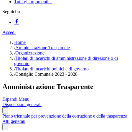
Tutti gli argomenti...
Seguici su
Accedi
Home
/
Amministrazione Trasparente
/
Organizzazione
/
Titolari di incarichi di amministrazione di direzione o di
governo
/
Titolari di incarichi politici e di governo
/
Consiglio Comunale 2023 - 2028
Amministrazione Trasparente
Espandi Menu
Disposizioni generali
Piano triennale per prevenzione della corruzione e della trasparenza
Atti generali