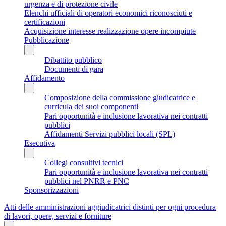
urgenza e di protezione civile
Elenchi ufficiali di operatori economici riconosciuti e
certificazioni
Acquisizione interesse realizzazione opere incompiute
Pubblicazione
Dibattito pubblico
Documenti di gara
Affidamento
Composizione della commissione giudicatrice e
curricula dei suoi componenti
Pari opportunità e inclusione lavorativa nei contratti
pubblici
Affidamenti Servizi pubblici locali (SPL)
Esecutiva
Collegi consultivi tecnici
Pari opportunità e inclusione lavorativa nei contratti
pubblici nel PNRR e PNC
Sponsorizzazioni
Atti delle amministrazioni aggiudicatrici distinti per ogni procedura
di lavori, opere, servizi e forniture