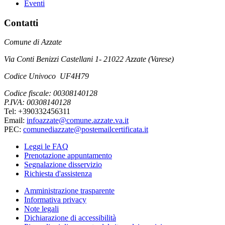
Eventi
Contatti
Comune di Azzate
Via Conti Benizzi Castellani 1- 21022 Azzate (Varese)
Codice Univoco UF4H79
Codice fiscale: 00308140128
P.IVA: 00308140128
Tel: +390332456311
Email:
infoazzate@comune.azzate.va.it
PEC:
comunediazzate@postemailcertificata.it
Leggi le FAQ
Prenotazione appuntamento
Segnalazione disservizio
Richiesta d'assistenza
Amministrazione trasparente
Informativa privacy
Note legali
Dichiarazione di accessibilità