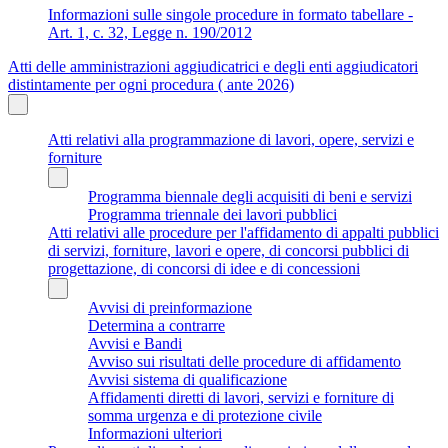
Informazioni sulle singole procedure in formato tabellare -
Art. 1, c. 32, Legge n. 190/2012
Atti delle amministrazioni aggiudicatrici e degli enti aggiudicatori
distintamente per ogni procedura ( ante 2026)
Atti relativi alla programmazione di lavori, opere, servizi e
forniture
Programma biennale degli acquisiti di beni e servizi
Programma triennale dei lavori pubblici
Atti relativi alle procedure per l'affidamento di appalti pubblici
di servizi, forniture, lavori e opere, di concorsi pubblici di
progettazione, di concorsi di idee e di concessioni
Avvisi di preinformazione
Determina a contrarre
Avvisi e Bandi
Avviso sui risultati delle procedure di affidamento
Avvisi sistema di qualificazione
Affidamenti diretti di lavori, servizi e forniture di
somma urgenza e di protezione civile
Informazioni ulteriori