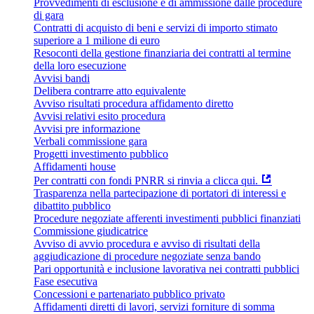
Provvedimenti di esclusione e di ammissione dalle procedure
di gara
Contratti di acquisto di beni e servizi di importo stimato
superiore a 1 milione di euro
Resoconti della gestione finanziaria dei contratti al termine
della loro esecuzione
Avvisi bandi
Delibera contrarre atto equivalente
Avviso risultati procedura affidamento diretto
Avvisi relativi esito procedura
Avvisi pre informazione
Verbali commissione gara
Progetti investimento pubblico
Affidamenti house
Per contratti con fondi PNRR si rinvia a clicca qui.
Trasparenza nella partecipazione di portatori di interessi e
dibattito pubblico
Procedure negoziate afferenti investimenti pubblici finanziati
Commissione giudicatrice
Avviso di avvio procedura e avviso di risultati della
aggiudicazione di procedure negoziate senza bando
Pari opportunità e inclusione lavorativa nei contratti pubblici
Fase esecutiva
Concessioni e partenariato pubblico privato
Affidamenti diretti di lavori, servizi forniture di somma