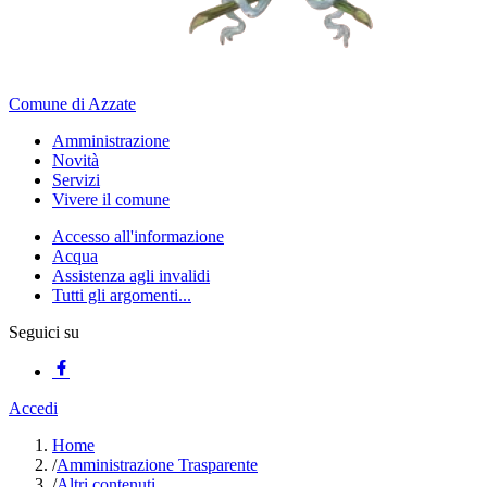
Comune di Azzate
Amministrazione
Novità
Servizi
Vivere il comune
Accesso all'informazione
Acqua
Assistenza agli invalidi
Tutti gli argomenti...
Seguici su
Accedi
Home
/
Amministrazione Trasparente
/
Altri contenuti