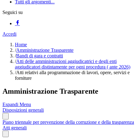
Tutti gli argomenti...
Seguici su
Accedi
Home
/
Amministrazione Trasparente
/
Bandi di gara e contratti
/
Atti delle amministrazioni aggiudicatrici e degli enti
aggiudicatori distintamente per ogni procedura ( ante 2026)
/
Atti relativi alla programmazione di lavori, opere, servizi e
forniture
Amministrazione Trasparente
Espandi Menu
Disposizioni generali
Piano triennale per prevenzione della corruzione e della trasparenza
Atti generali