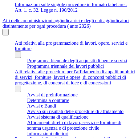
Informazioni sulle singole procedure in formato tabellare -
Art. 1, c. 32, Legge n. 190/2012
Atti delle amministrazioni aggiudicatrici e degli enti aggiudicatori
distintamente per ogni procedura ( ante 2026)
Atti relativi alla programmazione di lavori, opere, servizi e
forniture
Programma biennale degli acquisiti di beni e servizi
Programma triennale dei lavori pubblici
Atti relativi alle procedure per l'affidamento di appalti pubblici
di servizi, forniture, lavori e opere, di concorsi pubblici di
progettazione, di concorsi di idee e di concessioni
Avvisi di preinformazione
Determina a contrarre
Avvisi e Bandi
Avviso sui risultati delle procedure di affidamento
Avvisi sistema di qualificazione
Affidamenti diretti di lavori, servizi e forniture di
somma urgenza e di protezione civile
Informazioni ulteriori