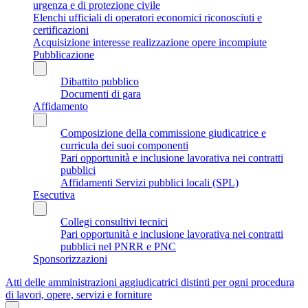
urgenza e di protezione civile
Elenchi ufficiali di operatori economici riconosciuti e
certificazioni
Acquisizione interesse realizzazione opere incompiute
Pubblicazione
Dibattito pubblico
Documenti di gara
Affidamento
Composizione della commissione giudicatrice e
curricula dei suoi componenti
Pari opportunità e inclusione lavorativa nei contratti
pubblici
Affidamenti Servizi pubblici locali (SPL)
Esecutiva
Collegi consultivi tecnici
Pari opportunità e inclusione lavorativa nei contratti
pubblici nel PNRR e PNC
Sponsorizzazioni
Atti delle amministrazioni aggiudicatrici distinti per ogni procedura
di lavori, opere, servizi e forniture