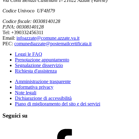
Via Conti Benizzi Castellani 1- 21022 Azzate (Varese)
Codice Univoco UF4H79
Codice fiscale: 00308140128
P.IVA: 00308140128
Tel: +390332456311
Email:
infoazzate@comune.azzate.va.it
PEC:
comunediazzate@postemailcertificata.it
Leggi le FAQ
Prenotazione appuntamento
Segnalazione disservizio
Richiesta d'assistenza
Amministrazione trasparente
Informativa privacy
Note legali
Dichiarazione di accessibilità
Piano di miglioramento del sito e dei servizi
Seguici su