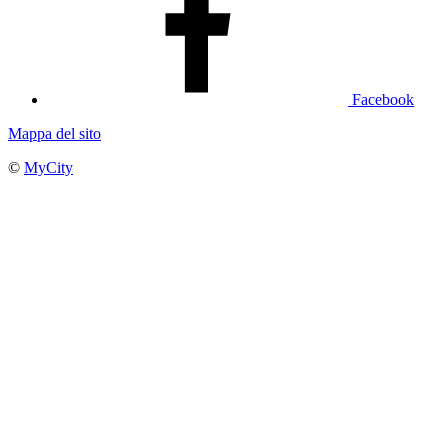
Facebook
Mappa del sito
©
MyCity