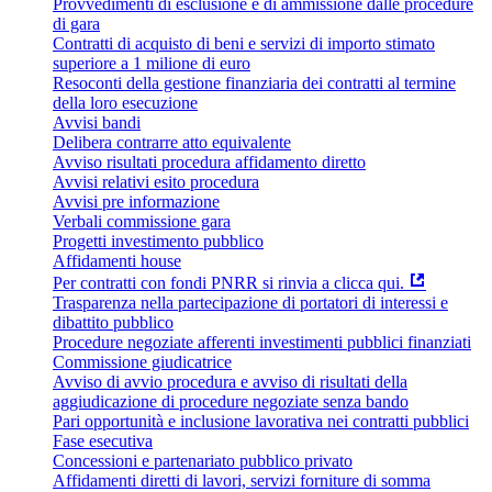
Provvedimenti di esclusione e di ammissione dalle procedure
di gara
Contratti di acquisto di beni e servizi di importo stimato
superiore a 1 milione di euro
Resoconti della gestione finanziaria dei contratti al termine
della loro esecuzione
Avvisi bandi
Delibera contrarre atto equivalente
Avviso risultati procedura affidamento diretto
Avvisi relativi esito procedura
Avvisi pre informazione
Verbali commissione gara
Progetti investimento pubblico
Affidamenti house
Per contratti con fondi PNRR si rinvia a clicca qui.
Trasparenza nella partecipazione di portatori di interessi e
dibattito pubblico
Procedure negoziate afferenti investimenti pubblici finanziati
Commissione giudicatrice
Avviso di avvio procedura e avviso di risultati della
aggiudicazione di procedure negoziate senza bando
Pari opportunità e inclusione lavorativa nei contratti pubblici
Fase esecutiva
Concessioni e partenariato pubblico privato
Affidamenti diretti di lavori, servizi forniture di somma