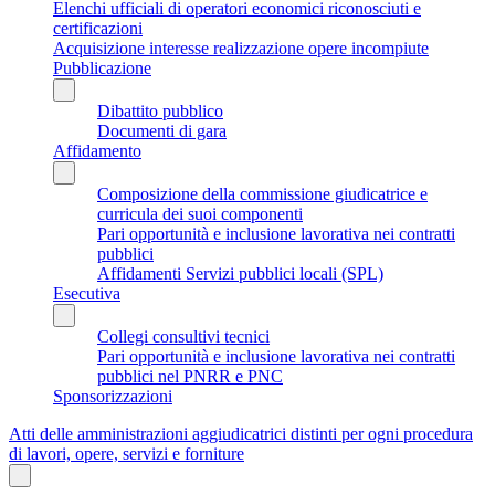
Elenchi ufficiali di operatori economici riconosciuti e
certificazioni
Acquisizione interesse realizzazione opere incompiute
Pubblicazione
Dibattito pubblico
Documenti di gara
Affidamento
Composizione della commissione giudicatrice e
curricula dei suoi componenti
Pari opportunità e inclusione lavorativa nei contratti
pubblici
Affidamenti Servizi pubblici locali (SPL)
Esecutiva
Collegi consultivi tecnici
Pari opportunità e inclusione lavorativa nei contratti
pubblici nel PNRR e PNC
Sponsorizzazioni
Atti delle amministrazioni aggiudicatrici distinti per ogni procedura
di lavori, opere, servizi e forniture