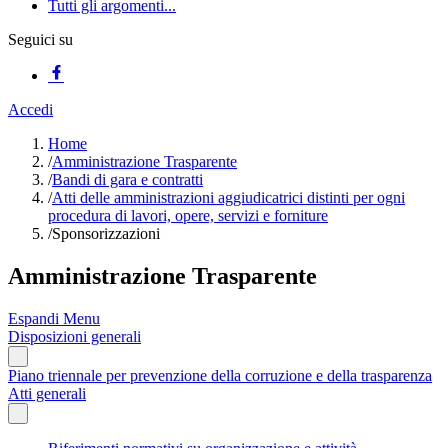
Tutti gli argomenti...
Seguici su
Accedi
Home
/
Amministrazione Trasparente
/
Bandi di gara e contratti
/
Atti delle amministrazioni aggiudicatrici distinti per ogni
procedura di lavori, opere, servizi e forniture
/
Sponsorizzazioni
Amministrazione Trasparente
Espandi Menu
Disposizioni generali
Piano triennale per prevenzione della corruzione e della trasparenza
Atti generali