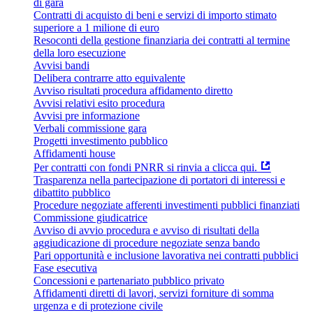
di gara
Contratti di acquisto di beni e servizi di importo stimato
superiore a 1 milione di euro
Resoconti della gestione finanziaria dei contratti al termine
della loro esecuzione
Avvisi bandi
Delibera contrarre atto equivalente
Avviso risultati procedura affidamento diretto
Avvisi relativi esito procedura
Avvisi pre informazione
Verbali commissione gara
Progetti investimento pubblico
Affidamenti house
Per contratti con fondi PNRR si rinvia a clicca qui.
Trasparenza nella partecipazione di portatori di interessi e
dibattito pubblico
Procedure negoziate afferenti investimenti pubblici finanziati
Commissione giudicatrice
Avviso di avvio procedura e avviso di risultati della
aggiudicazione di procedure negoziate senza bando
Pari opportunità e inclusione lavorativa nei contratti pubblici
Fase esecutiva
Concessioni e partenariato pubblico privato
Affidamenti diretti di lavori, servizi forniture di somma
urgenza e di protezione civile