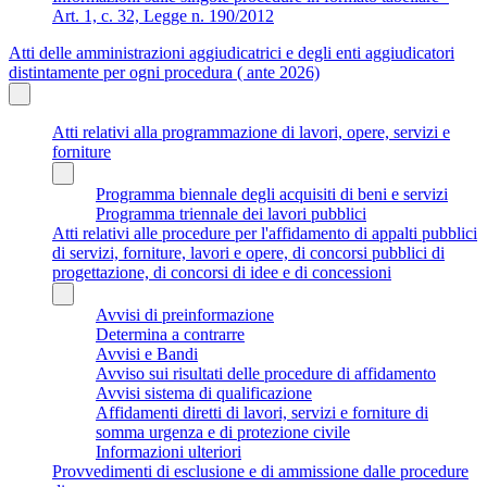
Art. 1, c. 32, Legge n. 190/2012
Atti delle amministrazioni aggiudicatrici e degli enti aggiudicatori
distintamente per ogni procedura ( ante 2026)
Atti relativi alla programmazione di lavori, opere, servizi e
forniture
Programma biennale degli acquisiti di beni e servizi
Programma triennale dei lavori pubblici
Atti relativi alle procedure per l'affidamento di appalti pubblici
di servizi, forniture, lavori e opere, di concorsi pubblici di
progettazione, di concorsi di idee e di concessioni
Avvisi di preinformazione
Determina a contrarre
Avvisi e Bandi
Avviso sui risultati delle procedure di affidamento
Avvisi sistema di qualificazione
Affidamenti diretti di lavori, servizi e forniture di
somma urgenza e di protezione civile
Informazioni ulteriori
Provvedimenti di esclusione e di ammissione dalle procedure