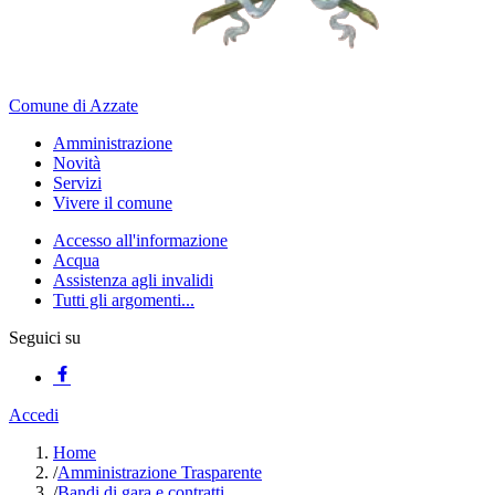
Comune di Azzate
Amministrazione
Novità
Servizi
Vivere il comune
Accesso all'informazione
Acqua
Assistenza agli invalidi
Tutti gli argomenti...
Seguici su
Accedi
Home
/
Amministrazione Trasparente
/
Bandi di gara e contratti