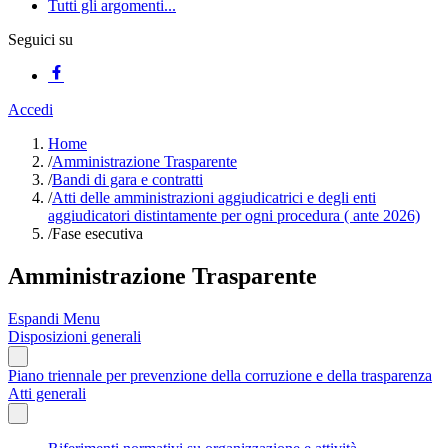
Tutti gli argomenti...
Seguici su
Accedi
Home
/
Amministrazione Trasparente
/
Bandi di gara e contratti
/
Atti delle amministrazioni aggiudicatrici e degli enti
aggiudicatori distintamente per ogni procedura ( ante 2026)
/
Fase esecutiva
Amministrazione Trasparente
Espandi Menu
Disposizioni generali
Piano triennale per prevenzione della corruzione e della trasparenza
Atti generali