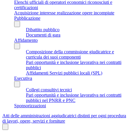
Elenchi ufficiali di operatori economici riconosciuti e
certificazioni
Acquisizione interesse realizzazione opere incompiute
Pubblicazione
Dibattito pubblico
Documenti di gara
Affidamento
Composizione della commissione giudicatrice e
curricula dei suoi componenti
Pari opportunità e inclusione lavorativa nei contratti
pubblici
Affidamenti Servizi pubblici locali (SPL)
Esecutiva
Collegi consultivi tecnici
Pari opportunità e inclusione lavorativa nei contratti
pubblici nel PNRR e PNC
Sponsorizzazioni
Atti delle amministrazioni aggiudicatrici distinti per ogni procedura
di lavori, opere, servizi e forniture