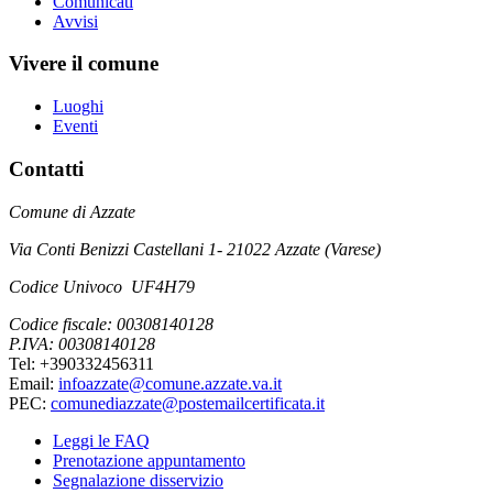
Comunicati
Avvisi
Vivere il comune
Luoghi
Eventi
Contatti
Comune di Azzate
Via Conti Benizzi Castellani 1- 21022 Azzate (Varese)
Codice Univoco UF4H79
Codice fiscale: 00308140128
P.IVA: 00308140128
Tel: +390332456311
Email:
infoazzate@comune.azzate.va.it
PEC:
comunediazzate@postemailcertificata.it
Leggi le FAQ
Prenotazione appuntamento
Segnalazione disservizio