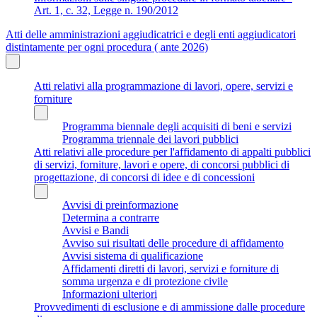
Art. 1, c. 32, Legge n. 190/2012
Atti delle amministrazioni aggiudicatrici e degli enti aggiudicatori
distintamente per ogni procedura ( ante 2026)
Atti relativi alla programmazione di lavori, opere, servizi e
forniture
Programma biennale degli acquisiti di beni e servizi
Programma triennale dei lavori pubblici
Atti relativi alle procedure per l'affidamento di appalti pubblici
di servizi, forniture, lavori e opere, di concorsi pubblici di
progettazione, di concorsi di idee e di concessioni
Avvisi di preinformazione
Determina a contrarre
Avvisi e Bandi
Avviso sui risultati delle procedure di affidamento
Avvisi sistema di qualificazione
Affidamenti diretti di lavori, servizi e forniture di
somma urgenza e di protezione civile
Informazioni ulteriori
Provvedimenti di esclusione e di ammissione dalle procedure