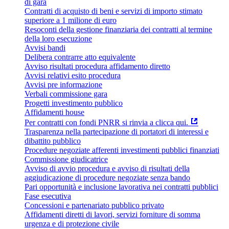
di gara
Contratti di acquisto di beni e servizi di importo stimato
superiore a 1 milione di euro
Resoconti della gestione finanziaria dei contratti al termine
della loro esecuzione
Avvisi bandi
Delibera contrarre atto equivalente
Avviso risultati procedura affidamento diretto
Avvisi relativi esito procedura
Avvisi pre informazione
Verbali commissione gara
Progetti investimento pubblico
Affidamenti house
Per contratti con fondi PNRR si rinvia a clicca qui.
Trasparenza nella partecipazione di portatori di interessi e
dibattito pubblico
Procedure negoziate afferenti investimenti pubblici finanziati
Commissione giudicatrice
Avviso di avvio procedura e avviso di risultati della
aggiudicazione di procedure negoziate senza bando
Pari opportunità e inclusione lavorativa nei contratti pubblici
Fase esecutiva
Concessioni e partenariato pubblico privato
Affidamenti diretti di lavori, servizi forniture di somma
urgenza e di protezione civile