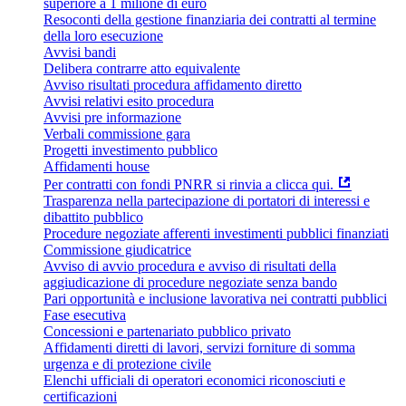
superiore a 1 milione di euro
Resoconti della gestione finanziaria dei contratti al termine
della loro esecuzione
Avvisi bandi
Delibera contrarre atto equivalente
Avviso risultati procedura affidamento diretto
Avvisi relativi esito procedura
Avvisi pre informazione
Verbali commissione gara
Progetti investimento pubblico
Affidamenti house
Per contratti con fondi PNRR si rinvia a clicca qui.
Trasparenza nella partecipazione di portatori di interessi e
dibattito pubblico
Procedure negoziate afferenti investimenti pubblici finanziati
Commissione giudicatrice
Avviso di avvio procedura e avviso di risultati della
aggiudicazione di procedure negoziate senza bando
Pari opportunità e inclusione lavorativa nei contratti pubblici
Fase esecutiva
Concessioni e partenariato pubblico privato
Affidamenti diretti di lavori, servizi forniture di somma
urgenza e di protezione civile
Elenchi ufficiali di operatori economici riconosciuti e
certificazioni