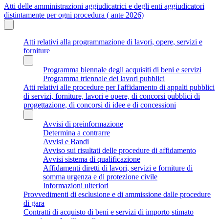
Atti delle amministrazioni aggiudicatrici e degli enti aggiudicatori
distintamente per ogni procedura ( ante 2026)
Atti relativi alla programmazione di lavori, opere, servizi e
forniture
Programma biennale degli acquisiti di beni e servizi
Programma triennale dei lavori pubblici
Atti relativi alle procedure per l'affidamento di appalti pubblici
di servizi, forniture, lavori e opere, di concorsi pubblici di
progettazione, di concorsi di idee e di concessioni
Avvisi di preinformazione
Determina a contrarre
Avvisi e Bandi
Avviso sui risultati delle procedure di affidamento
Avvisi sistema di qualificazione
Affidamenti diretti di lavori, servizi e forniture di
somma urgenza e di protezione civile
Informazioni ulteriori
Provvedimenti di esclusione e di ammissione dalle procedure
di gara
Contratti di acquisto di beni e servizi di importo stimato