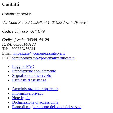
Contatti
Comune di Azzate
Via Conti Benizzi Castellani 1- 21022 Azzate (Varese)
Codice Univoco UF4H79
Codice fiscale: 00308140128
P.IVA: 00308140128
Tel: +390332456311
Email:
infoazzate@comune.azzate.va.it
PEC:
comunediazzate@postemailcertificata.it
Leggi le FAQ
Prenotazione appuntamento
Segnalazione disservizio
Richiesta d'assistenza
Amministrazione trasparente
Informativa privacy
Note legali
Dichiarazione di accessibilità
Piano di miglioramento del sito e dei servizi