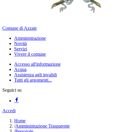
Comune di Azzate
Amministrazione
Novità
Servizi
Vivere il comune
Accesso all'informazione
Acqua
Assistenza agli invalidi
Tutti gli argomenti...
Seguici su
Accedi
Home
/
Amministrazione Trasparente
/
Personale