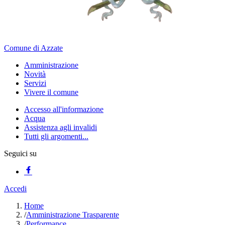
Comune di Azzate
Amministrazione
Novità
Servizi
Vivere il comune
Accesso all'informazione
Acqua
Assistenza agli invalidi
Tutti gli argomenti...
Seguici su
Accedi
Home
/
Amministrazione Trasparente
/
Performance