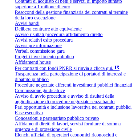
Contratti di acquisto di beni e servizi di importo stimato
superiore a 1 milione di euro
Resoconti della gestione finanziaria dei contratti al termine
della loro esecuzione
Avvisi bandi
Delibera contrarre atto equivalente
Avviso risultati procedura affidamento diretto
Avvisi relativi esito procedura
Avvisi pre informazione
Verbali commissione gara
Progetti investimento pubblico
Affidamenti house
Per contratti con fondi PNRR si rinvia a clicca qui.
Trasparenza nella partecipazione di portatori di interessi e
dibattito pubblico
Procedure negoziate afferenti investimenti pubblici finanziati
Commissione giudicatrice
Avviso di avvio procedura e avviso di risultati della
aggiudicazione di procedure negoziate senza bando
Pari opportunità e inclusione lavorativa nei contratti pubblici
Fase esecutiva
Concessioni e partenariato pubblico privato
Affidamenti diretti di lavori, servizi forniture di somma
urgenza e di protezione civile
Elenchi ufficiali di operatori economici riconosciuti e