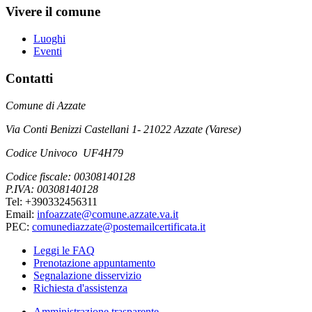
Vivere il comune
Luoghi
Eventi
Contatti
Comune di Azzate
Via Conti Benizzi Castellani 1- 21022 Azzate (Varese)
Codice Univoco UF4H79
Codice fiscale: 00308140128
P.IVA: 00308140128
Tel: +390332456311
Email:
infoazzate@comune.azzate.va.it
PEC:
comunediazzate@postemailcertificata.it
Leggi le FAQ
Prenotazione appuntamento
Segnalazione disservizio
Richiesta d'assistenza
Amministrazione trasparente