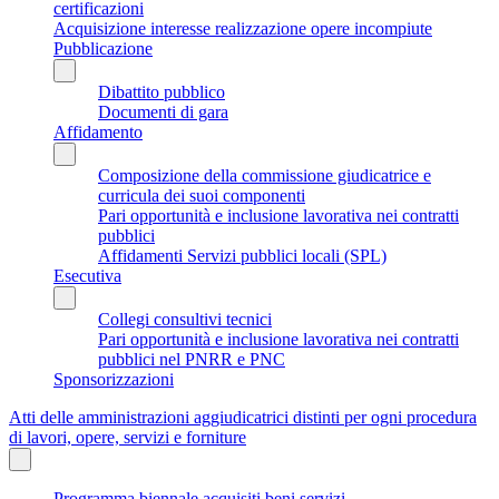
certificazioni
Acquisizione interesse realizzazione opere incompiute
Pubblicazione
Dibattito pubblico
Documenti di gara
Affidamento
Composizione della commissione giudicatrice e
curricula dei suoi componenti
Pari opportunità e inclusione lavorativa nei contratti
pubblici
Affidamenti Servizi pubblici locali (SPL)
Esecutiva
Collegi consultivi tecnici
Pari opportunità e inclusione lavorativa nei contratti
pubblici nel PNRR e PNC
Sponsorizzazioni
Atti delle amministrazioni aggiudicatrici distinti per ogni procedura
di lavori, opere, servizi e forniture
Programma biennale acquisiti beni servizi